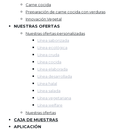
Carne cocida
Preparación de carne cocida con verduras
Innovación Vegetal
NUESTRAS OFERTAS
Nuestras ofertas personalizadas
Línea saborizada
Línea ecológica
Línea cruda
Línea cocida
Línea elaborada
Línea desarrollada
Línea halal
Línea salada
Línea vegetariana
Línea welfare
Nuestras ofertas
CAJA DE MUESTRAS
APLICACIÓN