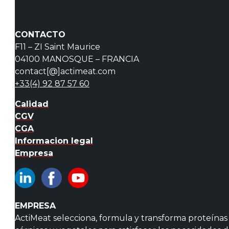
CONTACTO
F11 – ZI Saint Maurice
04100 MANOSQUE – FRANCIA
contact[@]actimeat.com
+33(4) 92 87 57 60
Calidad
CGV
CGA
Informacion legal
Empresa
EMPRESA
ActiMeat selecciona, formula y transforma proteínas