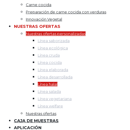
Carne cocida
Preparación de carne cocida con verduras
Innovación Vegetal
NUESTRAS OFERTAS
Nuestras ofertas personalizadas
Línea saborizada
Línea ecológica
Línea cruda
Línea cocida
Línea elaborada
Línea desarrollada
Línea halal
Línea salada
Línea vegetariana
Línea welfare
Nuestras ofertas
CAJA DE MUESTRAS
APLICACIÓN