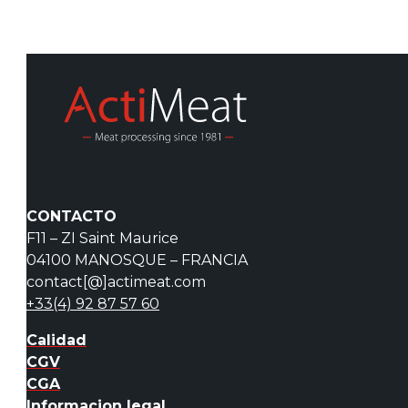
CONTACTO
F11 – ZI Saint Maurice
04100 MANOSQUE – FRANCIA
contact[@]actimeat.com
+33(4) 92 87 57 60
Calidad
CGV
CGA
Informacion legal