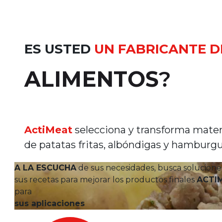
ES USTED
UN FABRICANTE D
ALIMENTOS
?
ActiMeat
selecciona y transforma mater
de patatas fritas, albóndigas y hamburg
A LA ESCUCHA
de sus necesidades, busca solucione
sus recetas para mejorar los productos finales
ACTI
para
sus aplicaciones