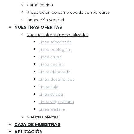
Carne cocida
Preparación de carne cocida con verduras
Innovación Vegetal
NUESTRAS OFERTAS
Nuestras ofertas personalizadas
Línea saborizada
Línea ecológica
Línea cruda
Línea cocida
Línea elaborada
Línea desarrollada
Línea halal
Línea salada
Línea vegetariana
Línea welfare
Nuestras ofertas
CAJA DE MUESTRAS
APLICACIÓN