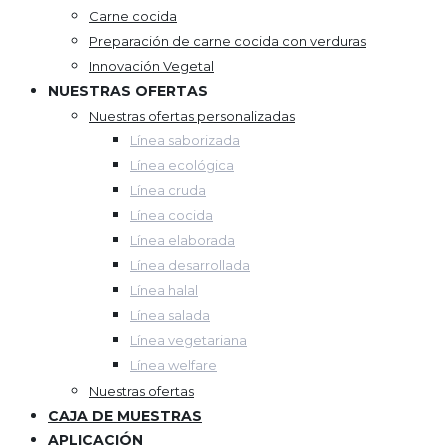
Carne cocida
Preparación de carne cocida con verduras
Innovación Vegetal
NUESTRAS OFERTAS
Nuestras ofertas personalizadas
Línea saborizada
Línea ecológica
Línea cruda
Línea cocida
Línea elaborada
Línea desarrollada
Línea halal
Línea salada
Línea vegetariana
Línea welfare
Nuestras ofertas
CAJA DE MUESTRAS
APLICACIÓN